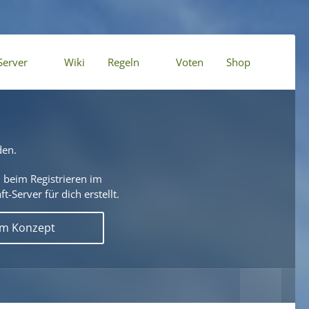
Server
Wiki
Regeln
Voten
Shop
den.
 beim Registrieren im
t-Server für dich erstellt.
em Konzept