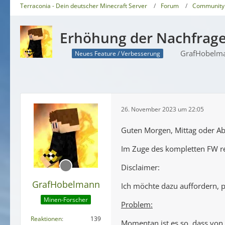
Terraconia - Dein deutscher Minecraft Server
Forum
Community
Erhöhung der Nachfrage
GrafHobelm
Neues Feature / Verbesserung
26. November 2023 um 22:05
Guten Morgen, Mittag oder A
Im Zuge des kompletten FW re
Disclaimer:
GrafHobelmann
Ich möchte dazu auffordern, p
Minen-Forscher
Problem:
Reaktionen
139
Momentan ist es so, dass von