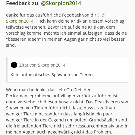
Feedback zu
Skorpion2014
Ob nun durch verbrannte Festplatten oder sonstige
Fehler, ich denke daniel_1994 und Exlll können unsere
danke für das ausführliche Feedback von dir (
Rootserver mittlerweile im Schlaf neu aufsetzen. Mit den
Skorpion2014
). Ich kann deine Kritik an diesem Vorschlag
Jahren sind wir dabei auch regelmäßig auf bessere
teilweise verstehen. Bevor ich auf deine Kritik an dem
Server umgestiegen, um in den meisten Fällen
Vorschlag komme, möchte ich einmal aufzeigen, dass deine
tatsächlich eine bessere CPU Leistung zu erhalten.
"besseren Ideen" in meinen Augen gar nicht so viel besser
sind.
Wer sich mit Minecraft ein wenig auskennt, weiß welche
Tücken Java in Verbindung mit Minecraft mit sich bringt
Zitat von Skorpion2014
und wieso 16-Kerne nicht immer das wahre sind. Wer
von dem Ganzen keine Ahnung hat, kann sich kurz
Kein automatisches Spawnen von Tieren
gesagt merken, dass Minecraft zwar vieles kann aber
definitiv kein Multitasking. Während viele Spiele in der
Wenn man bedenkt, dass ein Großteil der
Küche gleichzeitig drei Gänge zubereiten können, ist
Performanceprobleme auf Villager zurück zu führen ist,
Minecraft die Person, die schon beim Reis kochen
dann verstehe ich diesen Ansatz nicht. Das Deaktivieren von
überfordert ist. Da wir nicht die Möglichkeit haben
Spawnen von Tieren führt nicht dazu, dass es zeitnah
Minecraft das Kochen beizubringen, können wir am
weniger Tiere gibt, sondern dass langfristig ein paar
Ende des Tage quasi nur besseren Reis kaufen. Besserer
weniger Tiere in der Gegend rumlaufen. Grundsätzlich sind
Reis ist in diesem Fall eine bessere CPU mit einer
die freilaufenden Tiere nicht sehr ressourcenintensiv und in
höheren Single-Core-Leistung.
meinen Augen auch gegenwärtig nicht das Problem.