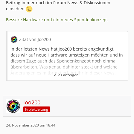
Beitrag immer noch im Forum News & Diskussionen
einsehen
Bessere Hardware und ein neues Spendenkonzept
Zitat von Joo200
In der letzten News hat Joo200 bereits angekündigt,
dass wir auf neue Hardware umsteigen möchten und in
diesem Zuge auch das Spendenkonzept noch einmal
überarbeiten. Was genau dahinter steckt und welche
Änderungen es mitbringt erfahrt ihr in dieser News.
Alles anzeigen
Viele wird es überraschen, wenn man mal sieht, was
alles so an Technik hinter einem Minecraft Server steckt.
Zumindest mich hat es sehr überrascht zu sehen, wie
Joo200
Terraconia mit den Jahren durch neue Anpassungen
Projektleitung
und Verbesserungen immer professioneller wurde.
Insbesondere im Bereich der Technik haben wir
unglaublich viel dazu gelernt.
24. November 2020 um 18:44