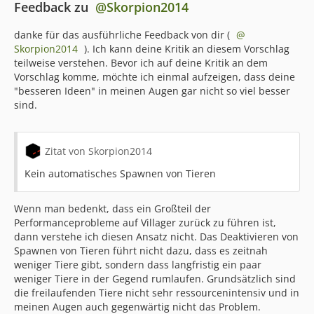
Feedback zu
Skorpion2014
Ob nun durch verbrannte Festplatten oder sonstige
Fehler, ich denke daniel_1994 und Exlll können unsere
danke für das ausführliche Feedback von dir (
Rootserver mittlerweile im Schlaf neu aufsetzen. Mit den
Skorpion2014
). Ich kann deine Kritik an diesem Vorschlag
Jahren sind wir dabei auch regelmäßig auf bessere
teilweise verstehen. Bevor ich auf deine Kritik an dem
Server umgestiegen, um in den meisten Fällen
Vorschlag komme, möchte ich einmal aufzeigen, dass deine
tatsächlich eine bessere CPU Leistung zu erhalten.
"besseren Ideen" in meinen Augen gar nicht so viel besser
sind.
Wer sich mit Minecraft ein wenig auskennt, weiß welche
Tücken Java in Verbindung mit Minecraft mit sich bringt
Zitat von Skorpion2014
und wieso 16-Kerne nicht immer das wahre sind. Wer
von dem Ganzen keine Ahnung hat, kann sich kurz
Kein automatisches Spawnen von Tieren
gesagt merken, dass Minecraft zwar vieles kann aber
definitiv kein Multitasking. Während viele Spiele in der
Wenn man bedenkt, dass ein Großteil der
Küche gleichzeitig drei Gänge zubereiten können, ist
Performanceprobleme auf Villager zurück zu führen ist,
Minecraft die Person, die schon beim Reis kochen
dann verstehe ich diesen Ansatz nicht. Das Deaktivieren von
überfordert ist. Da wir nicht die Möglichkeit haben
Spawnen von Tieren führt nicht dazu, dass es zeitnah
Minecraft das Kochen beizubringen, können wir am
weniger Tiere gibt, sondern dass langfristig ein paar
Ende des Tage quasi nur besseren Reis kaufen. Besserer
weniger Tiere in der Gegend rumlaufen. Grundsätzlich sind
Reis ist in diesem Fall eine bessere CPU mit einer
die freilaufenden Tiere nicht sehr ressourcenintensiv und in
höheren Single-Core-Leistung.
meinen Augen auch gegenwärtig nicht das Problem.