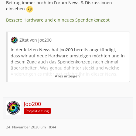
Beitrag immer noch im Forum News & Diskussionen
einsehen
Bessere Hardware und ein neues Spendenkonzept
Zitat von Joo200
In der letzten News hat Joo200 bereits angekündigt,
dass wir auf neue Hardware umsteigen möchten und in
diesem Zuge auch das Spendenkonzept noch einmal
überarbeiten. Was genau dahinter steckt und welche
Änderungen es mitbringt erfahrt ihr in dieser News.
Alles anzeigen
Viele wird es überraschen, wenn man mal sieht, was
alles so an Technik hinter einem Minecraft Server steckt.
Zumindest mich hat es sehr überrascht zu sehen, wie
Joo200
Terraconia mit den Jahren durch neue Anpassungen
Projektleitung
und Verbesserungen immer professioneller wurde.
Insbesondere im Bereich der Technik haben wir
unglaublich viel dazu gelernt.
24. November 2020 um 18:44