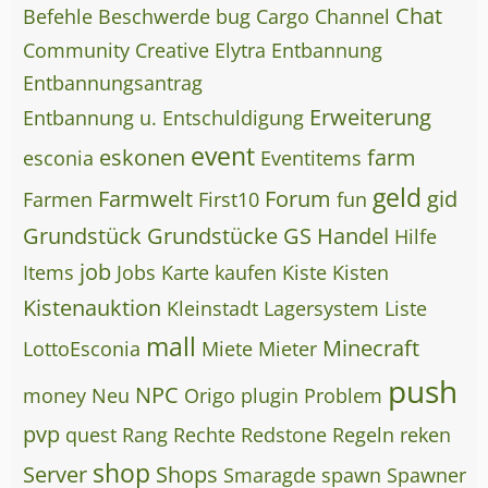
Chat
Befehle
Beschwerde
bug
Cargo
Channel
Community
Creative
Elytra
Entbannung
Entbannungsantrag
Erweiterung
Entbannung u. Entschuldigung
event
eskonen
farm
esconia
Eventitems
geld
Farmwelt
Forum
gid
Farmen
First10
fun
Grundstück
Grundstücke
GS
Handel
Hilfe
job
Items
Jobs
Karte
kaufen
Kiste
Kisten
Kistenauktion
Kleinstadt
Lagersystem
Liste
mall
Minecraft
LottoEsconia
Miete
Mieter
push
NPC
money
Neu
Origo
plugin
Problem
pvp
quest
Rang
Rechte
Redstone
Regeln
reken
shop
Server
Shops
Smaragde
spawn
Spawner