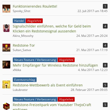
Funktionierendes Roulette!
1
Spooky_Ghst
22. Juli 2017 um 18:45
Handel
Abgelehnt
Signalschilder einführen, welche für Geld beim
4
Klicken ein Redstonesignal aussenden
Akira_Mitsoshy
24. Mai 2017 um 20:24
Redstone-Tor
4
Sultan_Sativa
21. Mai 2017 um 17:19
Neues Feature / Verbesserung
Abgelehnt
Mehr Empfänger für Wireless Redstone hinzufügen
8
xNiika
4. Mai 2017 um 12:23
Eventvorschlag
Redstone-Wettbewerb als Event einführen
5
Lukubrator
28. Februar 2017 um 09:05
Neues Feature / Verbesserung
Abgelehnt
Redstone-Freizeitpark vom Youtuber TheJoCraft
5
einfügen