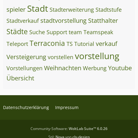
Stadt
spieler
Stadterweiterung
Stadtstufe
stadtvorstellung
Statthalter
Stadtverkauf
Städte
Suche
Support
team
Teamspeak
Terraconia
verkauf
Teleport
TS
Tutorial
vorstellung
Versteigerung
vorstellen
Weihnachten
Youtube
Vorstellungen
Werbung
Übersicht
Datenschutzerklärung
Impressum
Community-Software:
WoltLab Suite™ 6.0.26
Stil:
Nova
von
cls-design