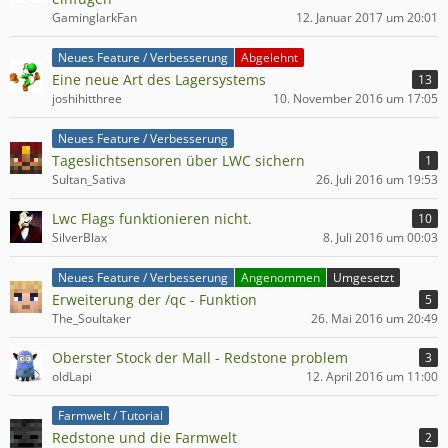
GaminglarkFan
12. Januar 2017 um 20:01
Neues Feature / Verbesserung
Abgelehnt
Eine neue Art des Lagersystems
13
joshihitthree
10. November 2016 um 17:05
Neues Feature / Verbesserung
Tageslichtsensoren über LWC sichern
1
Sultan_Sativa
26. Juli 2016 um 19:53
Lwc Flags funktionieren nicht.
10
SilverBlax
8. Juli 2016 um 00:03
Neues Feature / Verbesserung
Angenommen
Umgesetzt
Erweiterung der /qc - Funktion
5
The_Soultaker
26. Mai 2016 um 20:49
Oberster Stock der Mall - Redstone problem
3
oldLapi
12. April 2016 um 11:00
Farmwelt / Tutorial
Redstone und die Farmwelt
2