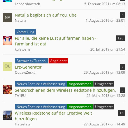
Lennardowitsch
5. Februar 2021 um 08:13
Natulla begibt sich auf YouTube
5
Natulla
1. August 2019 um 23:01
Vorstellung
Für alle, die keine Lust auf farmen haben -
128
Farmland ist da!
kufstoana
20. Juli 2019 um 21:54
Farmwelt / Tutorial
Abgelehnt
Erz-Generator
2
OutlawZockt
29. August 2018 um 12:09
Neues Feature / Verbesserung
Angenommen
Umgesetzt
Sensorschienen dem Wireless Redstone hinzufügen.
5
TA1RU
25. März 2018 um 15:28
Neues Feature / Verbesserung
Angenommen
Umgesetzt
Wireless Redstone auf der Creative Welt
15
hinzufügen
Hatzefatz
27. August 2017 um 14:49