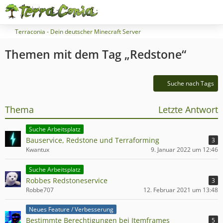
Terraconia - Dein deutscher Minecraft Server
Themen mit dem Tag „Redstone“
Suche nach Tags
Thema
Letzte Antwort
Suche Arbeitsplatz
Bauservice, Redstone und Terraforming
3
Kwantux
9. Januar 2022 um 12:46
Suche Arbeitsplatz
Robbes Redstoneservice
3
Robbe707
12. Februar 2021 um 13:48
Neues Feature / Verbesserung
Bestimmte Berechtigungen bei Itemframes
5