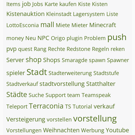
job
Items
Jobs
Karte
kaufen
Kiste
Kisten
Kistenauktion
Kleinstadt
Lagersystem
Liste
mall
Minecraft
LottoEsconia
Miete
Mieter
push
NPC
money
Neu
Origo
plugin
Problem
pvp
quest
Rang
Rechte
Redstone
Regeln
reken
shop
Server
Shops
Smaragde
spawn
Spawner
Stadt
spieler
Stadterweiterung
Stadtstufe
stadtvorstellung
Statthalter
Stadtverkauf
Städte
Suche
Support
team
Teamspeak
Terraconia
verkauf
Teleport
TS
Tutorial
vorstellung
Versteigerung
vorstellen
Weihnachten
Youtube
Vorstellungen
Werbung