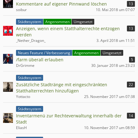
Kommentare auf eigener Pinnwand löschen
13
soibur
10. Mai 2018 um 07:07
Städtesystem
Angenommen
Umgesetzt
Anzeigen, wenn einem Statthalterrechte entzogen
13
werden
_Nether_Dragon_
3. April 2018 um 11:51
Neues Feature / Verbesserung
Angenommen
Umgesetzt
/farm überall erlauben
5
DrGrimme
30. Januar 2018 um 23:23
Städtesystem
Zusätzliche Stadtränge mit eingeschränkten
22
Statthalterrechten hinzufügen
Yottacto
25. November 2017 um 07:38
Städtesystem
Inventarmenü zur Rechteverwaltung innerhalb der
14
Stadt
EliasH
10. November 2017 um 08:59