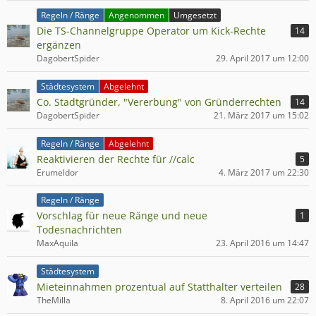
Regeln / Ränge
Angenommen
Umgesetzt
Die TS-Channelgruppe Operator um Kick-Rechte
14
ergänzen
DagobertSpider
29. April 2017 um 12:00
Städtesystem
Abgelehnt
Co. Stadtgründer, "Vererbung" von Gründerrechten
14
DagobertSpider
21. März 2017 um 15:02
Regeln / Ränge
Abgelehnt
Reaktivieren der Rechte für //calc
5
Erumeldor
4. März 2017 um 22:30
Regeln / Ränge
Vorschlag für neue Ränge und neue
1
Todesnachrichten
MaxAquila
23. April 2016 um 14:47
Städtesystem
Mieteinnahmen prozentual auf Statthalter verteilen
28
TheMilla
8. April 2016 um 22:07