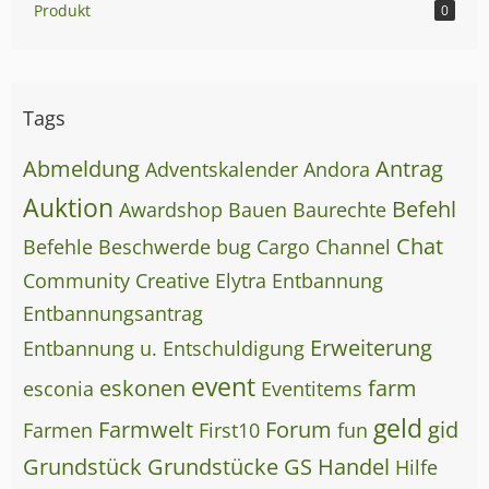
Produkt
0
Tags
Abmeldung
Antrag
Adventskalender
Andora
Auktion
Befehl
Awardshop
Bauen
Baurechte
Chat
Befehle
Beschwerde
bug
Cargo
Channel
Community
Creative
Elytra
Entbannung
Entbannungsantrag
Erweiterung
Entbannung u. Entschuldigung
event
eskonen
farm
esconia
Eventitems
geld
Farmwelt
Forum
gid
Farmen
First10
fun
Grundstück
Grundstücke
GS
Handel
Hilfe