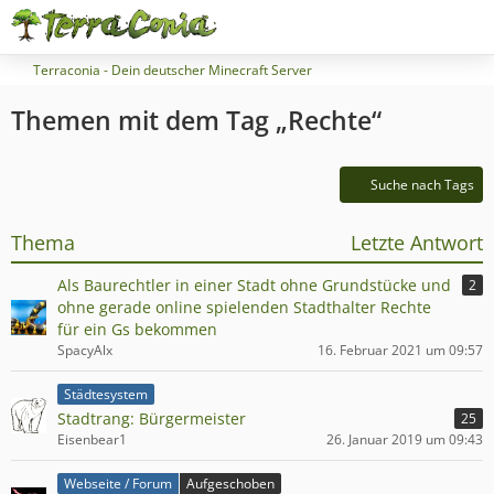
Terraconia - Dein deutscher Minecraft Server
Themen mit dem Tag „Rechte“
Suche nach Tags
Thema
Letzte Antwort
Als Baurechtler in einer Stadt ohne Grundstücke und
2
ohne gerade online spielenden Stadthalter Rechte
für ein Gs bekommen
SpacyAlx
16. Februar 2021 um 09:57
Städtesystem
Stadtrang: Bürgermeister
25
Eisenbear1
26. Januar 2019 um 09:43
Webseite / Forum
Aufgeschoben