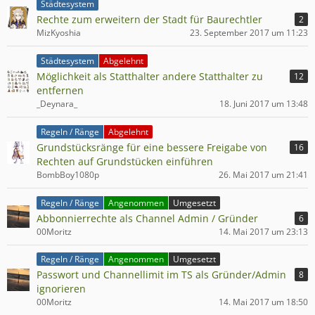
Städtesystem
Rechte zum erweitern der Stadt für Baurechtler
2
MizKyoshia
23. September 2017 um 11:23
Städtesystem
Abgelehnt
Möglichkeit als Statthalter andere Statthalter zu
12
entfernen
_Deynara_
18. Juni 2017 um 13:48
Regeln / Ränge
Abgelehnt
Grundstücksränge für eine bessere Freigabe von
16
Rechten auf Grundstücken einführen
BombBoy1080p
26. Mai 2017 um 21:41
Regeln / Ränge
Angenommen
Umgesetzt
Abbonnierrechte als Channel Admin / Gründer
6
00Moritz
14. Mai 2017 um 23:13
Regeln / Ränge
Angenommen
Umgesetzt
Passwort und Channellimit im TS als Gründer/Admin
8
ignorieren
00Moritz
14. Mai 2017 um 18:50