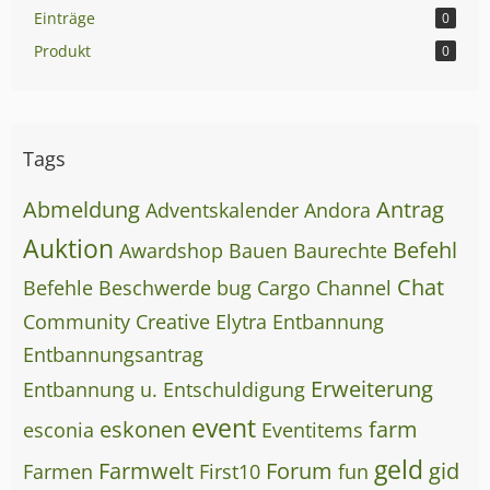
Einträge
0
Produkt
0
Tags
Abmeldung
Antrag
Adventskalender
Andora
Auktion
Befehl
Awardshop
Bauen
Baurechte
Chat
Befehle
Beschwerde
bug
Cargo
Channel
Community
Creative
Elytra
Entbannung
Entbannungsantrag
Erweiterung
Entbannung u. Entschuldigung
event
eskonen
farm
esconia
Eventitems
geld
Farmwelt
Forum
gid
Farmen
First10
fun