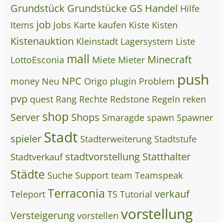
Grundstück
Grundstücke
GS
Handel
Hilfe
job
Items
Jobs
Karte
kaufen
Kiste
Kisten
Kistenauktion
Kleinstadt
Lagersystem
Liste
mall
Minecraft
LottoEsconia
Miete
Mieter
push
NPC
money
Neu
Origo
plugin
Problem
pvp
quest
Rang
Rechte
Redstone
Regeln
reken
shop
Server
Shops
Smaragde
spawn
Spawner
Stadt
spieler
Stadterweiterung
Stadtstufe
stadtvorstellung
Statthalter
Stadtverkauf
Städte
Suche
Support
team
Teamspeak
Terraconia
verkauf
Teleport
TS
Tutorial
vorstellung
Versteigerung
vorstellen