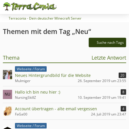
Terraconia - Dein deutscher Minecraft Server
Themen mit dem Tag „Neu“
Suche nach Tags
Thema
Letzte Antwort
Webseite / Forum
Neues Hintergrundbild für die Website
20
Mulmiger
26. September 2019 um 23:55
Hallo ich bin neu hier :)
8
NursingSkillZ
10. September 2019 um 19:41
Account übertragen - alte email vergessen
4
FaGa00
24. Juli 2019 um 23:47
Webseite / Forum