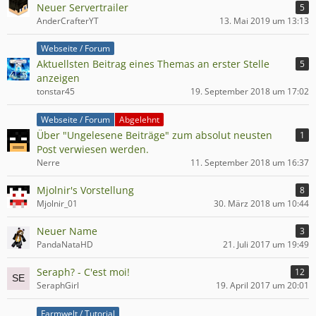
Neuer Servertrailer
5
AnderCrafterYT
13. Mai 2019 um 13:13
Webseite / Forum
Aktuellsten Beitrag eines Themas an erster Stelle
5
anzeigen
tonstar45
19. September 2018 um 17:02
Webseite / Forum
Abgelehnt
Über "Ungelesene Beiträge" zum absolut neusten
1
Post verwiesen werden.
Nerre
11. September 2018 um 16:37
Mjolnir's Vorstellung
8
Mjolnir_01
30. März 2018 um 10:44
Neuer Name
3
PandaNataHD
21. Juli 2017 um 19:49
Seraph? - C'est moi!
12
SeraphGirl
19. April 2017 um 20:01
Farmwelt / Tutorial