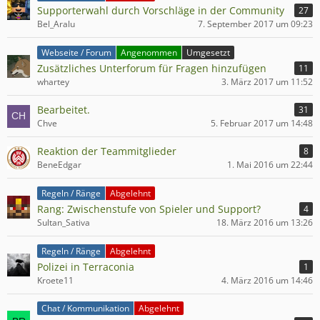
Supporterwahl durch Vorschläge in der Community
27
Bel_Aralu
7. September 2017 um 09:23
Webseite / Forum
Angenommen
Umgesetzt
Zusätzliches Unterforum für Fragen hinzufügen
11
whartey
3. März 2017 um 11:52
Bearbeitet.
31
Chve
5. Februar 2017 um 14:48
Reaktion der Teammitglieder
8
BeneEdgar
1. Mai 2016 um 22:44
Regeln / Ränge
Abgelehnt
Rang: Zwischenstufe von Spieler und Support?
4
Sultan_Sativa
18. März 2016 um 13:26
Regeln / Ränge
Abgelehnt
Polizei in Terraconia
1
Kroete11
4. März 2016 um 14:46
Chat / Kommunikation
Abgelehnt