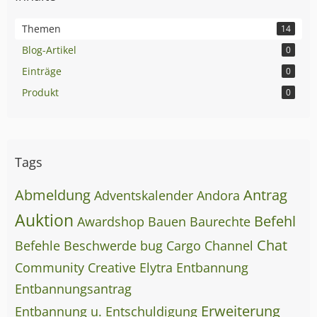
Themen
14
Blog-Artikel
0
Einträge
0
Produkt
0
Tags
Abmeldung
Antrag
Adventskalender
Andora
Auktion
Befehl
Awardshop
Bauen
Baurechte
Chat
Befehle
Beschwerde
bug
Cargo
Channel
Community
Creative
Elytra
Entbannung
Entbannungsantrag
Erweiterung
Entbannung u. Entschuldigung