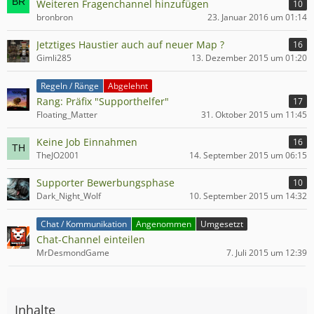
Weiteren Fragenchannel hinzufügen
10
bronbron
23. Januar 2016 um 01:14
Jetztiges Haustier auch auf neuer Map ?
16
Gimli285
13. Dezember 2015 um 01:20
Regeln / Ränge
Abgelehnt
Rang: Präfix "Supporthelfer"
17
Floating_Matter
31. Oktober 2015 um 11:45
Keine Job Einnahmen
16
TheJO2001
14. September 2015 um 06:15
Supporter Bewerbungsphase
10
Dark_Night_Wolf
10. September 2015 um 14:32
Chat / Kommunikation
Angenommen
Umgesetzt
Chat-Channel einteilen
MrDesmondGame
7. Juli 2015 um 12:39
Inhalte