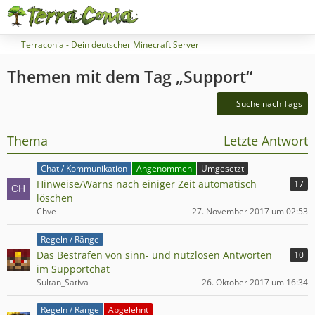
Terraconia - Dein deutscher Minecraft Server
Themen mit dem Tag „Support“
Suche nach Tags
Thema
Letzte Antwort
Chat / Kommunikation
Angenommen
Umgesetzt
Hinweise/Warns nach einiger Zeit automatisch
17
löschen
Chve
27. November 2017 um 02:53
Regeln / Ränge
Das Bestrafen von sinn- und nutzlosen Antworten
10
im Supportchat
Sultan_Sativa
26. Oktober 2017 um 16:34
Regeln / Ränge
Abgelehnt