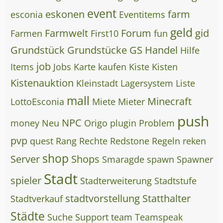
event
eskonen
farm
esconia
Eventitems
geld
Farmwelt
Forum
gid
Farmen
First10
fun
Grundstück
Grundstücke
GS
Handel
Hilfe
job
Items
Jobs
Karte
kaufen
Kiste
Kisten
Kistenauktion
Kleinstadt
Lagersystem
Liste
mall
Minecraft
LottoEsconia
Miete
Mieter
push
NPC
money
Neu
Origo
plugin
Problem
pvp
quest
Rang
Rechte
Redstone
Regeln
reken
shop
Server
Shops
Smaragde
spawn
Spawner
Stadt
spieler
Stadterweiterung
Stadtstufe
stadtvorstellung
Statthalter
Stadtverkauf
Städte
Suche
Support
team
Teamspeak