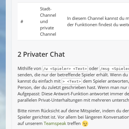
Stadt-
Channel
In diesem Channel kannst du mi
#
und
der Funktionen findest du weit
private
Channel
2
Privater Chat
Mithilfe von
oder
/w <Spieler> <Text>
/msg <Spiele
senden, die nur der betreffende Spieler erhält. Wenn du
kannst du einfach mit
dem Spieler antworten, 
> <Text>
Person, der du zuletzt geschrieben hast. Wenn man nur 
Aufgepasst: Diese Antwort-Funktion antwortet immer dem 
parallelen Privat-Unterhaltungen mit mehreren untersch
Bitte nimm Rücksicht auf deine Mitspieler, indem du de
Spieler gerichtet ist. Vor allem bei längeren Konversati
auf unserem
Teamspeak
treffen