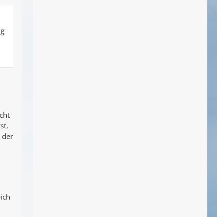
ng
cht
st,
der
eich