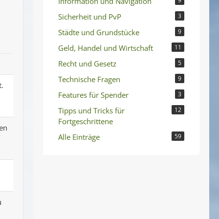
Information und Navigation
9
Sicherheit und PvP
3
Städte und Grundstücke
9
Geld, Handel und Wirtschaft
11
Recht und Gesetz
5
Technische Fragen
9
t.
Features für Spender
3
Tipps und Tricks für
12
Fortgeschrittene
den
Alle Einträge
59
u