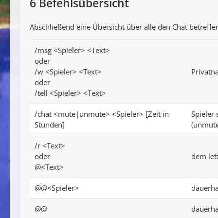
6
Befehlsübersicht
Abschließend eine Übersicht über alle den Chat betreffe
/msg <Spieler> <Text>
oder
/w <Spieler> <Text>
Privatn
oder
/tell <Spieler> <Text>
/chat <mute|unmute> <Spieler> [Zeit in
Spieler
Stunden]
(unmute
/r <Text>
oder
dem let
@<Text>
@@<Spieler>
dauerha
@@
dauerha