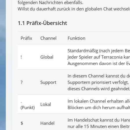
folgenden Nachrichten ebenfalls.
Willst du dauerhaft zurück in den globalen Chat wechse
1.1
Präfix-Übersicht
Präfix
Channel
Funktion
Standardmäßig (nach jedem Betr
!
Global
Jeder Spieler auf Terraconia k
Ausgenommen davon ist der Eve
In diesem Channel kannst du de
?
Support
Supportern priorisiert verfolg
dieses Channels wird geahndet
.
Im lokalen Channel erhalten all
Lokal
(Punkt)
Blöcken um dich herum aufhalten
Im Handelschat kannst du Hande
$
Handel
nur alle 15 Minuten einen Beitr