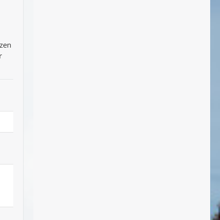
tzen
r