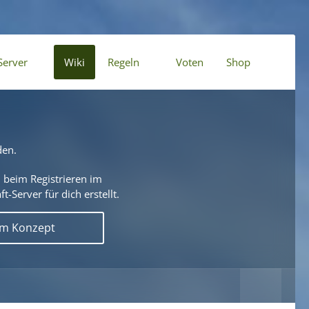
Server
Wiki
Regeln
Voten
Shop
den.
 beim Registrieren im
t-Server für dich erstellt.
em Konzept