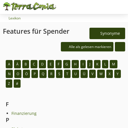
Lexikon
Features für Spender
Synonyme
Alle als gelesen markieren
A
Ä
B
C
D
E
F
G
H
I
J
K
L
M
N
O
Ö
P
Q
R
S
T
U
Ü
V
W
X
Y
Z
#
F
Finanzierung
P