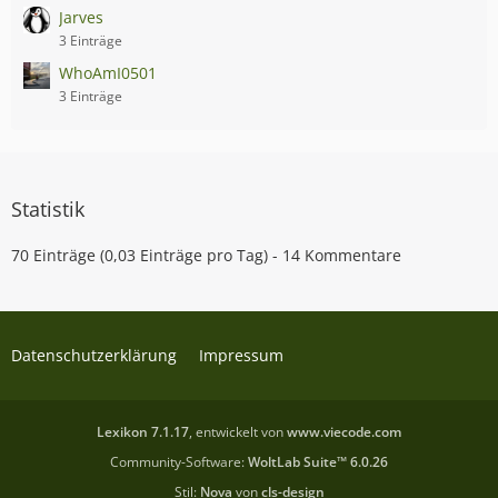
Jarves
3 Einträge
WhoAmI0501
3 Einträge
Statistik
70 Einträge (0,03 Einträge pro Tag) - 14 Kommentare
Datenschutzerklärung
Impressum
Lexikon 7.1.17
, entwickelt von
www.viecode.com
Community-Software:
WoltLab Suite™ 6.0.26
Stil:
Nova
von
cls-design