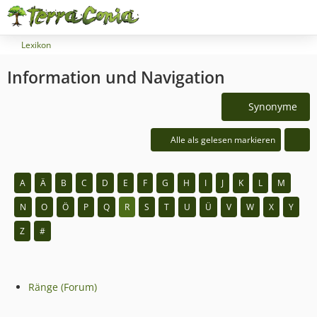
Lexikon
Information und Navigation
Synonyme
Alle als gelesen markieren
A
Ä
B
C
D
E
F
G
H
I
J
K
L
M
N
O
Ö
P
Q
R
S
T
U
Ü
V
W
X
Y
Z
#
Ränge (Forum)