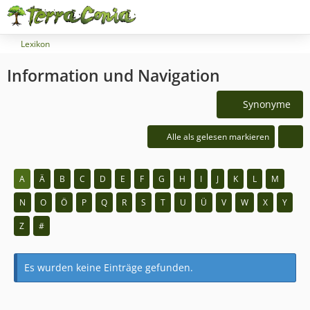
Lexikon
Information und Navigation
Synonyme
Alle als gelesen markieren
A
Ä
B
C
D
E
F
G
H
I
J
K
L
M
N
O
Ö
P
Q
R
S
T
U
Ü
V
W
X
Y
Z
#
Es wurden keine Einträge gefunden.