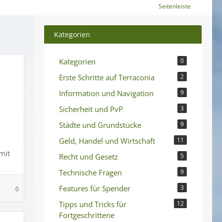
Seitenleiste
Kategorien
Kategorien
0
Erste Schritte auf Terraconia
2
Information und Navigation
9
Sicherheit und PvP
3
Städte und Grundstücke
9
Geld, Handel und Wirtschaft
11
mit
Recht und Gesetz
5
Technische Fragen
9
Features für Spender
3
0
Tipps und Tricks für
12
Fortgeschrittene