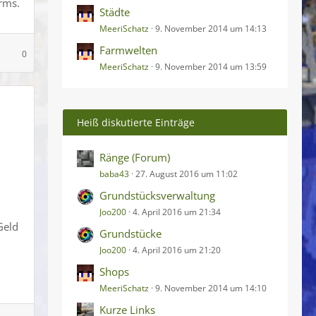
irms.
Städte
MeeriSchatz
9. November 2014 um 14:13
Farmwelten
0
MeeriSchatz
9. November 2014 um 13:59
Heiß diskutierte Einträge
Ränge (Forum)
baba43
27. August 2016 um 11:02
Grundstücksverwaltung
Joo200
4. April 2016 um 21:34
Geld
Grundstücke
Joo200
4. April 2016 um 21:20
Shops
MeeriSchatz
9. November 2014 um 14:10
Kurze Links