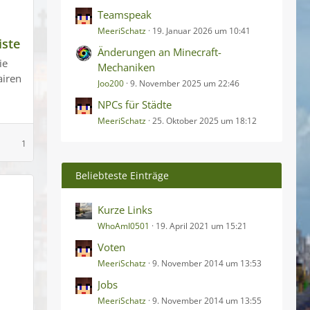
Teamspeak
MeeriSchatz
19. Januar 2026 um 10:41
iste
Änderungen an Minecraft-
ie
Mechaniken
airen
Joo200
9. November 2025 um 22:46
NPCs für Städte
MeeriSchatz
25. Oktober 2025 um 18:12
1
Beliebteste Einträge
Kurze Links
WhoAmI0501
19. April 2021 um 15:21
Voten
MeeriSchatz
9. November 2014 um 13:53
Jobs
MeeriSchatz
9. November 2014 um 13:55