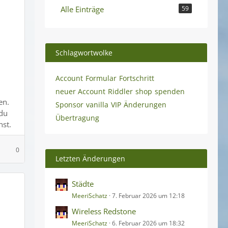
Alle Einträge
59
Schlagwortwolke
Account
Formular
Fortschritt
neuer Account
Riddler
shop
spenden
en.
Sponsor
vanilla
VIP
Änderungen
 du
Übertragung
st.
0
Letzten Änderungen
Städte
MeeriSchatz
7. Februar 2026 um 12:18
Wireless Redstone
MeeriSchatz
6. Februar 2026 um 18:32