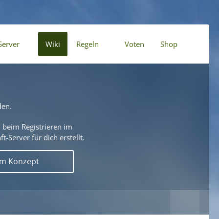
Server
Wiki
Regeln
Voten
Shop
den.
 beim Registrieren im
t-Server für dich erstellt.
em Konzept