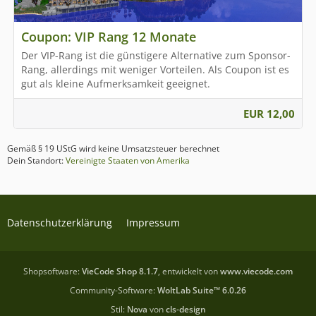
Coupon: VIP Rang 12 Monate
Der VIP-Rang ist die günstigere Alternative zum Sponsor-
Rang, allerdings mit weniger Vorteilen. Als Coupon ist es
gut als kleine Aufmerksamkeit geeignet.
EUR 12,00
Gemäß § 19 UStG wird keine Umsatzsteuer berechnet
Dein Standort:
Vereinigte Staaten von Amerika
Datenschutzerklärung
Impressum
Shopsoftware:
VieCode Shop 8.1.7
, entwickelt von
www.viecode.com
Community-Software:
WoltLab Suite™ 6.0.26
Stil:
Nova
von
cls-design