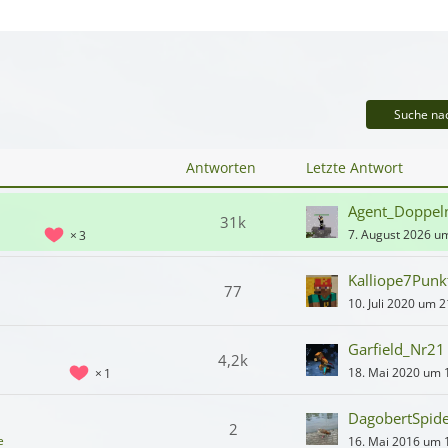
Suche na
Antworten
Letzte Antwort
Agent_Doppeln
31k
7. August 2026 u
3
Kalliope7Punk
77
10. Juli 2020 um 2
Garfield_Nr21
4,2k
18. Mai 2020 um 
1
DagobertSpid
2
e
16. Mai 2016 um 