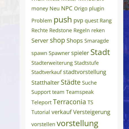
NPC
money
Neu
Origo
plugin
push
pvp
Problem
quest
Rang
Rechte
Redstone
Regeln
reken
shop
Server
Shops
Smaragde
Stadt
spieler
spawn
Spawner
Stadterweiterung
Stadtstufe
stadtvorstellung
Stadtverkauf
Städte
Statthalter
Suche
Support
team
Teamspeak
Terraconia
Teleport
TS
verkauf
Versteigerung
Tutorial
vorstellung
vorstellen