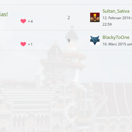
Sultan_Sativa
ias!
2
12. Februar 2016
4
22:59
BlackyToOne
9
16. März 2015 um
1