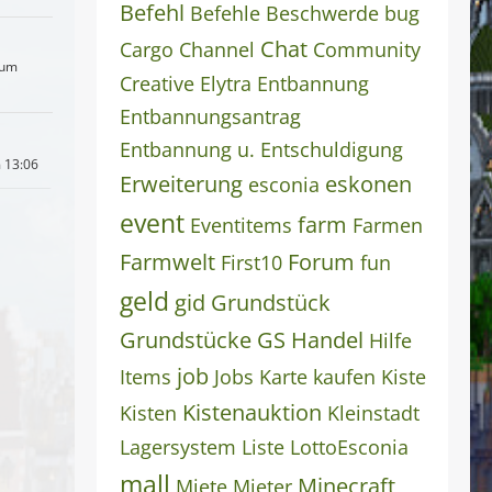
Befehl
Befehle
Beschwerde
bug
Chat
Cargo
Channel
Community
 um
Creative
Elytra
Entbannung
Entbannungsantrag
Entbannung u. Entschuldigung
 13:06
Erweiterung
eskonen
esconia
event
farm
Eventitems
Farmen
Farmwelt
Forum
First10
fun
geld
gid
Grundstück
Grundstücke
GS
Handel
Hilfe
job
Items
Jobs
Karte
kaufen
Kiste
Kistenauktion
Kisten
Kleinstadt
Lagersystem
Liste
LottoEsconia
mall
Minecraft
Miete
Mieter