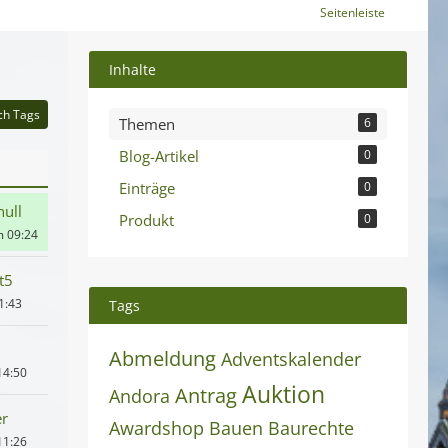
Seitenleiste
Inhalte
ch Tags
Themen
6
Blog-Artikel
0
Einträge
0
ull
Produkt
0
m 09:24
t5
1:43
Tags
Abmeldung
Adventskalender
14:50
Auktion
Antrag
Andora
er
Awardshop
Bauen
Baurechte
11:26