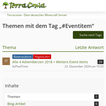
Terraconia - Dein deutscher Minecraft Server
Themen mit dem Tag „#Eventitem“
Suche nach Tags
Thema
Letzte Antwort
Kistenauktion
Abgelaufen
Alle 4 Adventkerzen 2018 + Weitere Event-Items
29
ItzPixelTime
22. Dezember 2024 um 10:55
Inhalte
Themen
1
Blog-Artikel
0