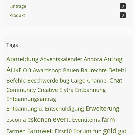
Einträge
0
Produkt
0
Tags
Abmeldung
Antrag
Adventskalender
Andora
Auktion
Befehl
Awardshop
Bauen
Baurechte
Chat
Befehle
Beschwerde
bug
Cargo
Channel
Community
Creative
Elytra
Entbannung
Entbannungsantrag
Erweiterung
Entbannung u. Entschuldigung
event
eskonen
farm
esconia
Eventitems
geld
Farmwelt
Forum
gid
Farmen
First10
fun