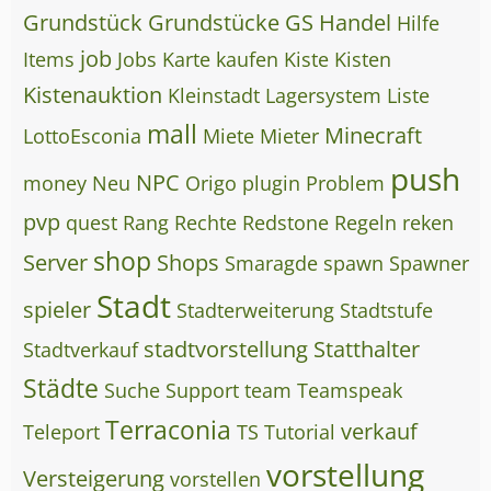
Grundstück
Grundstücke
GS
Handel
Hilfe
job
Items
Jobs
Karte
kaufen
Kiste
Kisten
Kistenauktion
Kleinstadt
Lagersystem
Liste
mall
Minecraft
LottoEsconia
Miete
Mieter
push
NPC
money
Neu
Origo
plugin
Problem
pvp
quest
Rang
Rechte
Redstone
Regeln
reken
shop
Server
Shops
Smaragde
spawn
Spawner
Stadt
spieler
Stadterweiterung
Stadtstufe
stadtvorstellung
Statthalter
Stadtverkauf
Städte
Suche
Support
team
Teamspeak
Terraconia
verkauf
Teleport
TS
Tutorial
vorstellung
Versteigerung
vorstellen