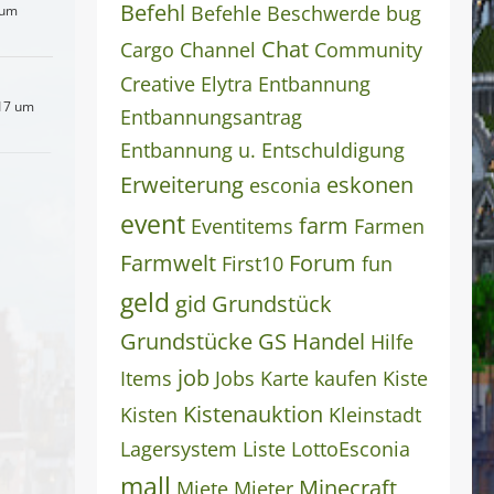
Befehl
Befehle
Beschwerde
bug
 um
Chat
Cargo
Channel
Community
Creative
Elytra
Entbannung
17 um
Entbannungsantrag
Entbannung u. Entschuldigung
Erweiterung
eskonen
esconia
event
farm
Eventitems
Farmen
Farmwelt
Forum
First10
fun
geld
gid
Grundstück
Grundstücke
GS
Handel
Hilfe
job
Items
Jobs
Karte
kaufen
Kiste
Kistenauktion
Kisten
Kleinstadt
Lagersystem
Liste
LottoEsconia
mall
Minecraft
Miete
Mieter