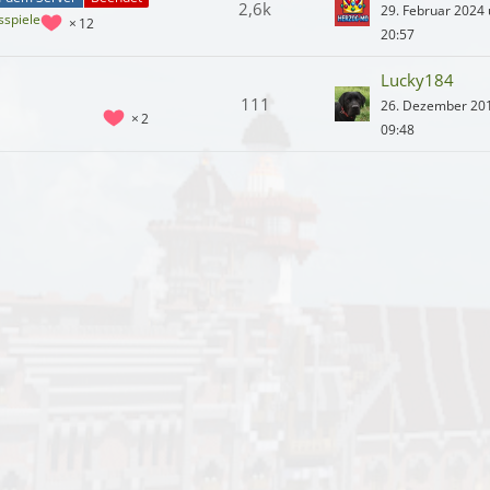
2,6k
29. Februar 2024
sspiele
12
20:57
Lucky184
111
26. Dezember 20
2
09:48