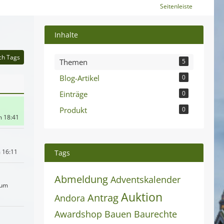
Seitenleiste
Inhalte
ch Tags
Themen
5
Blog-Artikel
0
Einträge
0
Produkt
0
m 18:41
 16:11
Tags
Abmeldung
Adventskalender
 um
Auktion
Antrag
Andora
Awardshop
Bauen
Baurechte