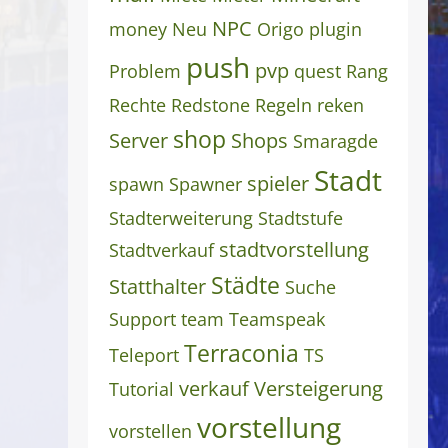
NPC
money
Neu
Origo
plugin
push
pvp
Problem
quest
Rang
Rechte
Redstone
Regeln
reken
shop
Server
Shops
Smaragde
Stadt
spieler
spawn
Spawner
Stadterweiterung
Stadtstufe
stadtvorstellung
Stadtverkauf
Städte
Statthalter
Suche
Support
team
Teamspeak
Terraconia
Teleport
TS
verkauf
Versteigerung
Tutorial
vorstellung
vorstellen