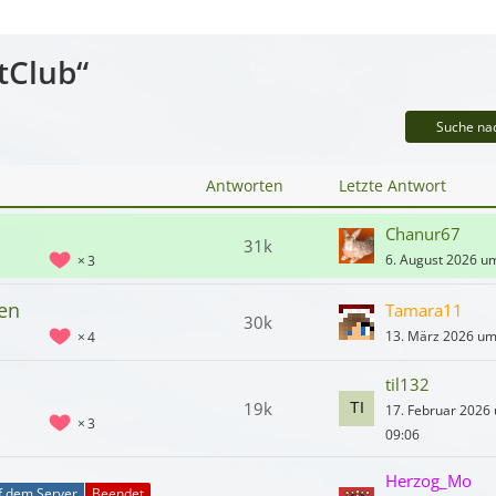
tClub“
Suche na
Antworten
Letzte Antwort
Chanur67
31k
6. August 2026 u
3
nen
Tamara11
30k
13. März 2026 um
4
til132
19k
17. Februar 2026
3
09:06
Herzog_Mo
f dem Server
Beendet