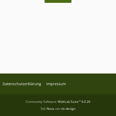
Datenschutzerklärung
Impressum
Community-Software:
WoltLab Suite™ 6.0.26
Stil:
Nova
von
cls-design