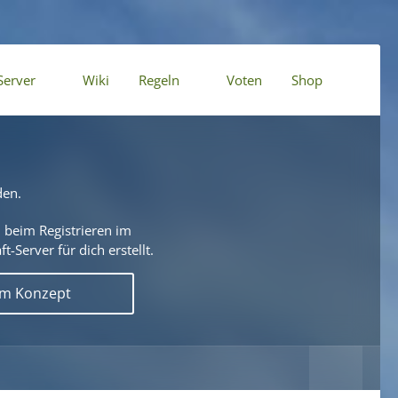
Server
Wiki
Regeln
Voten
Shop
den.
 beim Registrieren im
t-Server für dich erstellt.
em Konzept