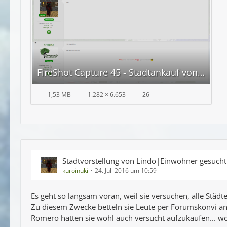
FireShot Capture 45 - Stadtankauf von Marktplatz - Terraconi_ - https___terraconia.de_forum_index..png
1,53 MB
1.282 × 6.653
26
Stadtvorstellung von Lindo|Einwohner gesuch
kuroinuki
24. Juli 2016 um 10:59
Es geht so langsam voran, weil sie versuchen, alle Städ
Zu diesem Zwecke betteln sie Leute per Forumskonvi an 
Romero hatten sie wohl auch versucht aufzukaufen... wo