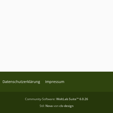
Datenschutzerklärung
Impressum
Community-Software:
WoltLab Suite™ 6.0.26
Stil:
Nova
von
cls-design