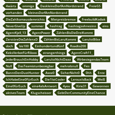
4wärts
ommige
DaskleineDorfAmNordstrand
FreieGS
vorhanden
kleinesDorfAmNordstrand
DieZahlkamausdemnichts
Mietpreisbremse
FreebuildKodiak
NeverGiveUp
summer
hashtag
hashtagsohnesinn
eins
AgentKjell_13
AgentPower
ZählenBisDieDreiKommt
ZerstöreDieZahlenxD
ZählenBisLaruKommt
LaruIstBõse
doch
bis100
Einhundertundfünf
Roadto200
KeksVerbotFürRilooo
strangerthings
AgentCraft11_
JederBrauchEinHobby
LaruIstNichtDaaa
WirbesiegendasTeam
Null
DasTeamistunbesiegbar
mehralsnull
Fies
BanntDenDustHunter
Aww0
SicherNicht0
0hh
Ente
IchHabeEine0FürEuch
Die1IstCooler
LerouxIsBack
Weiß
Eine0fürEuch
eine4alsAntwort
4you
Kirie31
Gewonnen
aktivesTeam
Klugscheisser
GebtDerCommunityEineChance