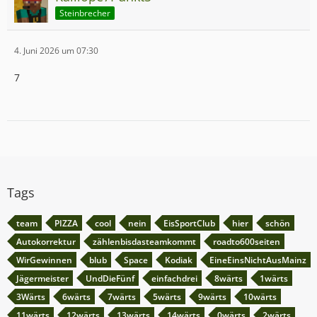
Steinbrecher
4. Juni 2026 um 07:30
7
Tags
team
PIZZA
cool
nein
EisSportClub
hier
schön
Autokorrektur
zählenbisdasteamkommt
roadto600seiten
WirGewinnen
blub
Space
Kodiak
EineEinsNichtAusMainz
Jägermeister
UndDieFünf
einfachdrei
8wärts
1wärts
3Wärts
6wärts
7wärts
5wärts
9wärts
10wärts
11wärts
12wärts
13wärts
14wärts
0wärts
2wärts