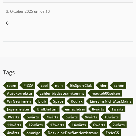
3. Oktober 2025 um 08:10
6
Tags
team
PIZZA
cool
nein
EisSportClub
hier
schön
Autokorrektur
zählenbisdasteamkommt
roadto600seiten
WirGewinnen
blub
Space
Kodiak
EineEinsNichtAusMainz
Jägermeister
UndDieFünf
einfachdrei
8wärts
1wärts
3Wärts
6wärts
7wärts
5wärts
9wärts
10wärts
11wärts
12wärts
13wärts
14wärts
0wärts
2wärts
4wärts
ommige
DaskleineDorfAmNordstrand
FreieGS