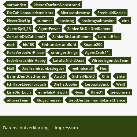
vorhanden
kleinesDorfAmNordstrand
DieZahlkamausdemnichts
Mietpreisbremse
FreebuildKodiak
NeverGiveUp
summer
hashtag
hashtagsohnesinn
eins
AgentKjell_13
AgentPower
ZählenBisDieDreiKommt
ZerstöreDieZahlenxD
ZählenBisLaruKommt
LaruIstBõse
doch
bis100
Einhundertundfünf
Roadto200
KeksVerbotFürRilooo
strangerthings
AgentCraft11_
JederBrauchEinHobby
LaruIstNichtDaaa
WirbesiegendasTeam
Null
DasTeamistunbesiegbar
mehralsnull
Fies
BanntDenDustHunter
Aww0
SicherNicht0
0hh
Ente
IchHabeEine0FürEuch
Die1IstCooler
LerouxIsBack
Weiß
Eine0fürEuch
eine4alsAntwort
4you
Kirie31
Gewonnen
aktivesTeam
Klugscheisser
GebtDerCommunityEineChance
Datenschutzerklärung
Impressum