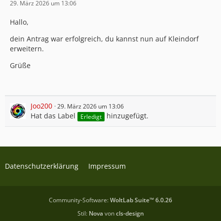
29. März 2026 um 13:06
Hallo,
dein Antrag war erfolgreich, du kannst nun auf Kleindorf
erweitern.
Grüße
Joo200
29. März 2026 um 13:06
Hat das Label
hinzugefügt.
Erledigt
Datenschutzerklärung
Impressum
Community-Software:
WoltLab Suite™ 6.0.26
Stil:
Nova
von
cls-design