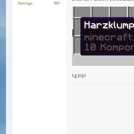
Beiträge
991
Lg Jojo