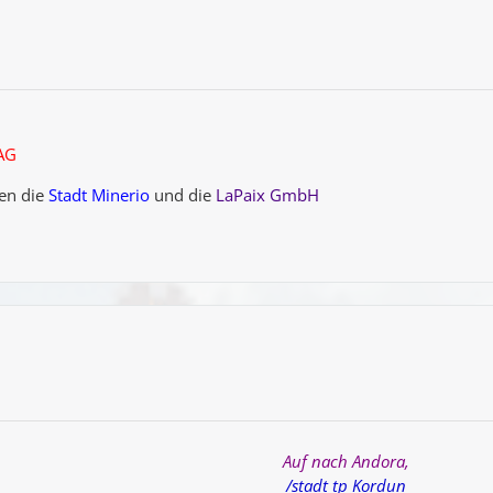
 AG
en die
Stadt Minerio
und die
LaPaix GmbH
Auf nach Andora,
/stadt tp
Kordun