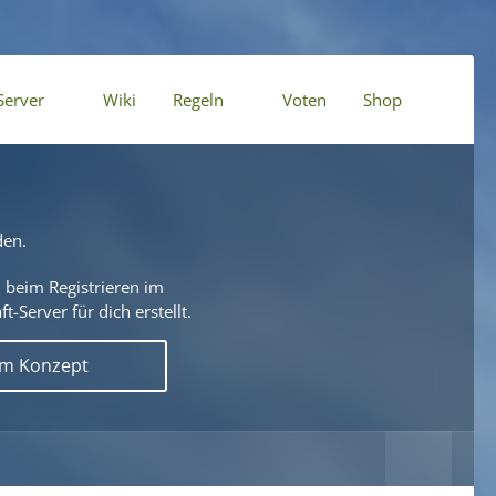
Server
Wiki
Regeln
Voten
Shop
den.
 beim Registrieren im
t-Server für dich erstellt.
em Konzept