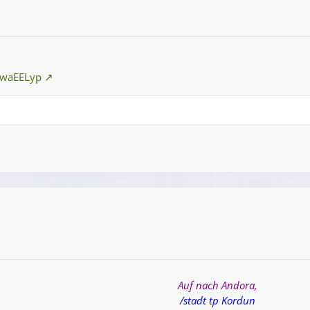
ewaEELyp
n
Auf nach Andora,
/stadt tp
Kordun