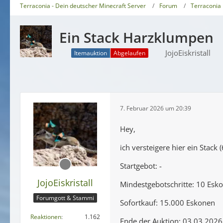
Terraconia - Dein deutscher Minecraft Server
Forum
Terraconia
Ein Stack Harzklumpen
JojoEiskristall
Itemauktion
Abgelaufen
7. Februar 2026 um 20:39
Hey,
ich versteigere hier ein Stack
Startgebot: -
JojoEiskristall
Mindestgebotschritte: 10 Esk
Forumgott & Stammi
Sofortkauf: 15.000 Eskonen
Reaktionen
1.162
Ende der Auktion: 03.03.2026