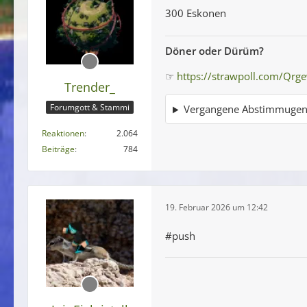
300 Eskonen
Döner oder Dürüm?
☞
https://strawpoll.com/Qrg
Trender_
Forumgott & Stammi
Vergangene Abstimmuge
Reaktionen
2.064
Beiträge
784
19. Februar 2026 um 12:42
#push