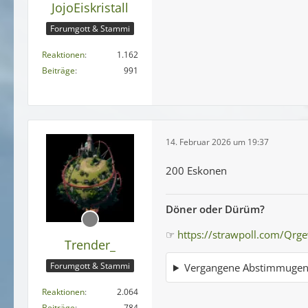
JojoEiskristall
Forumgott & Stammi
Reaktionen
1.162
Beiträge
991
14. Februar 2026 um 19:37
200 Eskonen
Döner oder Dürüm?
☞
https://strawpoll.com/Qrg
Trender_
Forumgott & Stammi
Vergangene Abstimmuge
Reaktionen
2.064
Beiträge
784