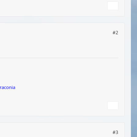
#2
rraconia
#3