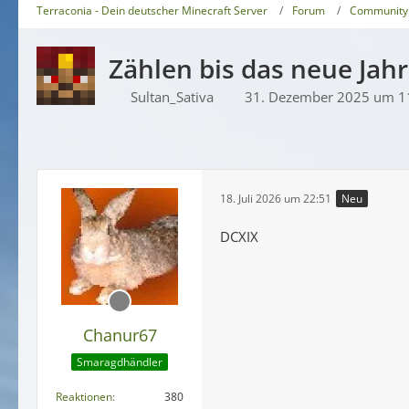
Terraconia - Dein deutscher Minecraft Server
Forum
Community
Zählen bis das neue Jah
Sultan_Sativa
31. Dezember 2025 um 1
18. Juli 2026 um 22:51
Neu
DCXIX
Chanur67
Smaragdhändler
Reaktionen
380