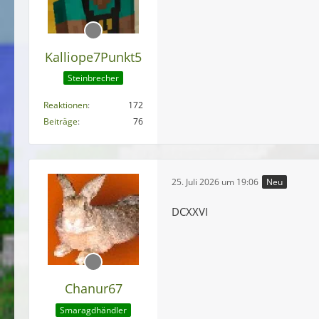
Kalliope7Punkt5
Steinbrecher
Reaktionen
172
Beiträge
76
25. Juli 2026 um 19:06
Neu
DCXXVI
Chanur67
Smaragdhändler