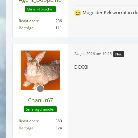
Minen-Forscher
Möge der Keksvorrat in de
Reaktionen
236
Beiträge
111
24. Juli 2026 um 19:25
Neu
DCXXIII
Chanur67
Smaragdhändler
Reaktionen
380
Beiträge
324