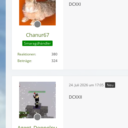
DCXXI
Chanur67
Smaragdhändler
Reaktionen
380
Beiträge
324
24. Juli 2026 um 17:05
Neu
DCXXII
Agent_Doppelnull