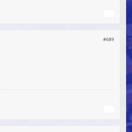
#689
en?