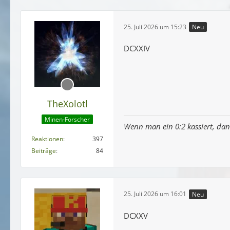
25. Juli 2026 um 15:23
Neu
DCXXIV
TheXolotl
Minen-Forscher
Wenn man ein 0:2 kassiert, dan
Reaktionen
397
Beiträge
84
25. Juli 2026 um 16:01
Neu
DCXXV