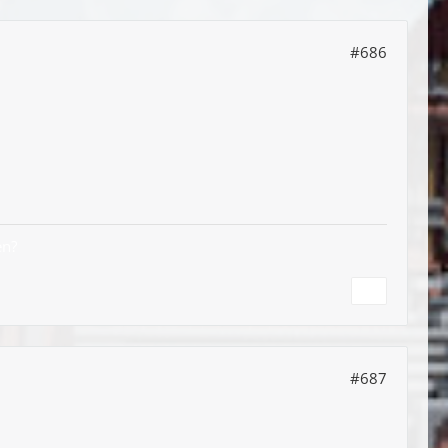
#686
en?
#687