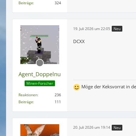
Beiträge
324
19. Juli 2026 um 22:05
Neu
DCXX
Agent_Doppelnull
Minen-Forscher
Möge der Keksvorrat in de
Reaktionen
236
Beiträge
111
20. Juli 2026 um 19:14
Neu