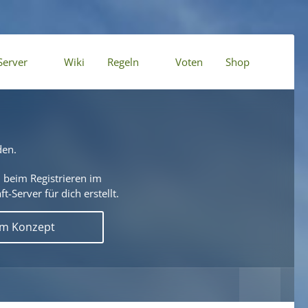
Server
Wiki
Regeln
Voten
Shop
den.
 beim Registrieren im
t-Server für dich erstellt.
em Konzept