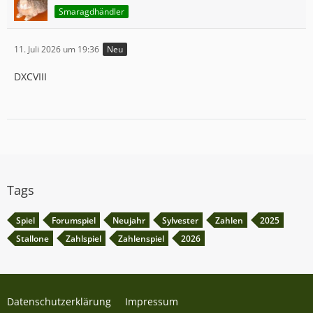
Smaragdhändler
11. Juli 2026 um 19:36
Neu
DXCVIII
Tags
Spiel
Forumspiel
Neujahr
Sylvester
Zahlen
2025
Stallone
Zahlspiel
Zahlenspiel
2026
Datenschutzerklärung
Impressum