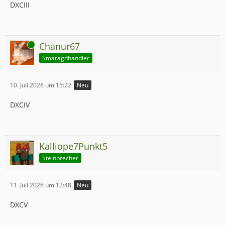
DXCIII
Online
Chanur67
Smaragdhändler
10. Juli 2026 um 15:22
Neu
DXCIV
Kalliope7Punkt5
Steinbrecher
11. Juli 2026 um 12:48
Neu
DXCV