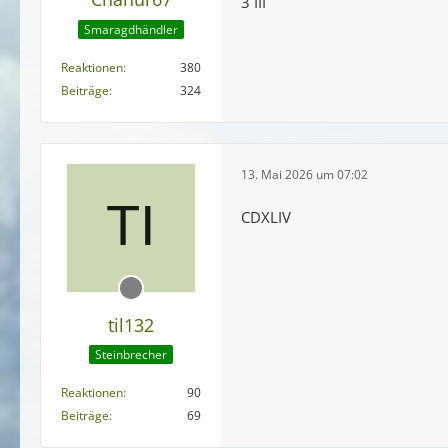
3 III
Smaragdhändler
Reaktionen
380
Beiträge
324
13. Mai 2026 um 07:02
CDXLIV
til132
Steinbrecher
Reaktionen
90
Beiträge
69