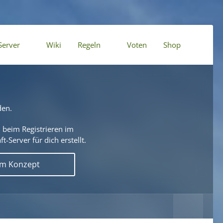
Server
Wiki
Regeln
Voten
Shop
den.
 beim Registrieren im
t-Server für dich erstellt.
em Konzept