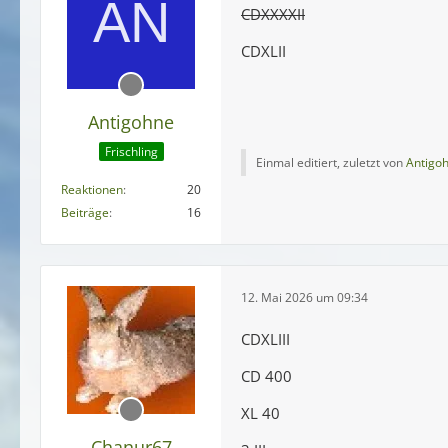
CDXXXXII
CDXLII
Antigohne
Frischling
Einmal editiert, zuletzt von
Antigo
Reaktionen
20
Beiträge
16
12. Mai 2026 um 09:34
CDXLIII
CD 400
XL 40
Chanur67