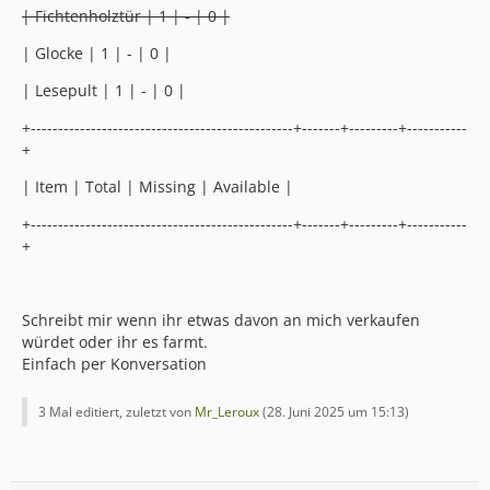
| Fichtenholztür | 1 | - | 0 |
| Glocke | 1 | - | 0 |
| Lesepult | 1 | - | 0 |
+------------------------------------------------+-------+---------+-----------
+
| Item | Total | Missing | Available |
+------------------------------------------------+-------+---------+-----------
+
Schreibt mir wenn ihr etwas davon an mich verkaufen
würdet oder ihr es farmt.
Einfach per Konversation
3 Mal editiert, zuletzt von
Mr_Leroux
(
28. Juni 2025 um 15:13
)