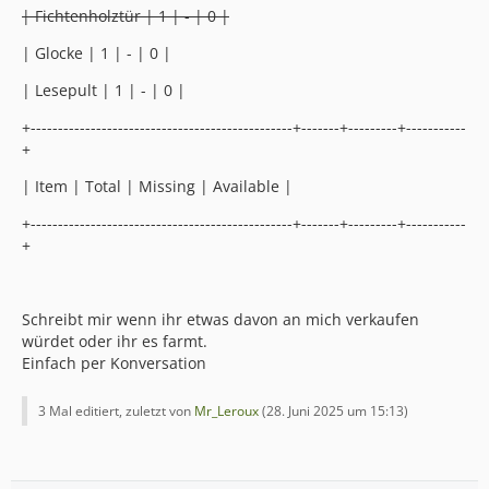
| Fichtenholztür | 1 | - | 0 |
| Glocke | 1 | - | 0 |
| Lesepult | 1 | - | 0 |
+------------------------------------------------+-------+---------+-----------
+
| Item | Total | Missing | Available |
+------------------------------------------------+-------+---------+-----------
+
Schreibt mir wenn ihr etwas davon an mich verkaufen
würdet oder ihr es farmt.
Einfach per Konversation
3 Mal editiert, zuletzt von
Mr_Leroux
(
28. Juni 2025 um 15:13
)