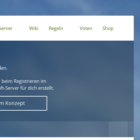
Server
Wiki
Regeln
Voten
Shop
den.
 beim Registrieren im
t-Server für dich erstellt.
em Konzept