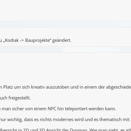
u „Kodiak -> Bauprojekte“ geändert.
n Platz um sich kreativ auszutoben und in einem der abgeschiede
uch freigestellt.
n man sicher von einem NPC hin teleportiert werden kann.
ur wichtig, dass es nichts modernes wird und es thematisch mit de
bersicht in 2D und 3D Ansicht der Dynmap. Wie man sieht, es gibt