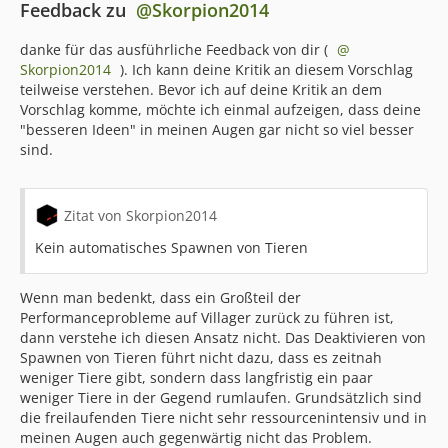
Feedback zu
Skorpion2014
Ob nun durch verbrannte Festplatten oder sonstige
Fehler, ich denke daniel_1994 und Exlll können unsere
danke für das ausführliche Feedback von dir (
Rootserver mittlerweile im Schlaf neu aufsetzen. Mit den
Skorpion2014
). Ich kann deine Kritik an diesem Vorschlag
Jahren sind wir dabei auch regelmäßig auf bessere
teilweise verstehen. Bevor ich auf deine Kritik an dem
Server umgestiegen, um in den meisten Fällen
Vorschlag komme, möchte ich einmal aufzeigen, dass deine
tatsächlich eine bessere CPU Leistung zu erhalten.
"besseren Ideen" in meinen Augen gar nicht so viel besser
sind.
Wer sich mit Minecraft ein wenig auskennt, weiß welche
Tücken Java in Verbindung mit Minecraft mit sich bringt
Zitat von Skorpion2014
und wieso 16-Kerne nicht immer das wahre sind. Wer
von dem Ganzen keine Ahnung hat, kann sich kurz
Kein automatisches Spawnen von Tieren
gesagt merken, dass Minecraft zwar vieles kann aber
definitiv kein Multitasking. Während viele Spiele in der
Wenn man bedenkt, dass ein Großteil der
Küche gleichzeitig drei Gänge zubereiten können, ist
Performanceprobleme auf Villager zurück zu führen ist,
Minecraft die Person, die schon beim Reis kochen
dann verstehe ich diesen Ansatz nicht. Das Deaktivieren von
überfordert ist. Da wir nicht die Möglichkeit haben
Spawnen von Tieren führt nicht dazu, dass es zeitnah
Minecraft das Kochen beizubringen, können wir am
weniger Tiere gibt, sondern dass langfristig ein paar
Ende des Tage quasi nur besseren Reis kaufen. Besserer
weniger Tiere in der Gegend rumlaufen. Grundsätzlich sind
Reis ist in diesem Fall eine bessere CPU mit einer
die freilaufenden Tiere nicht sehr ressourcenintensiv und in
höheren Single-Core-Leistung.
meinen Augen auch gegenwärtig nicht das Problem.