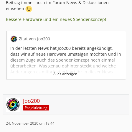
Beitrag immer noch im Forum News & Diskussionen
einsehen
Bessere Hardware und ein neues Spendenkonzept
Zitat von Joo200
In der letzten News hat Joo200 bereits angekündigt,
dass wir auf neue Hardware umsteigen möchten und in
diesem Zuge auch das Spendenkonzept noch einmal
überarbeiten. Was genau dahinter steckt und welche
Änderungen es mitbringt erfahrt ihr in dieser News.
Alles anzeigen
Viele wird es überraschen, wenn man mal sieht, was
alles so an Technik hinter einem Minecraft Server steckt.
Zumindest mich hat es sehr überrascht zu sehen, wie
Joo200
Terraconia mit den Jahren durch neue Anpassungen
Projektleitung
und Verbesserungen immer professioneller wurde.
Insbesondere im Bereich der Technik haben wir
unglaublich viel dazu gelernt.
24. November 2020 um 18:44